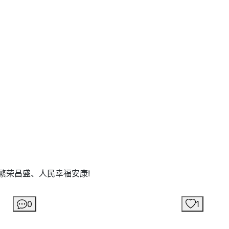
繁荣昌盛、人民幸福安康!
0
1