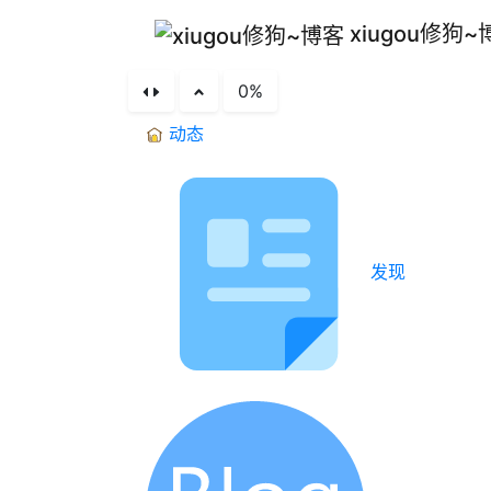
xiugou修狗~
kw.cn 免费提供
0%
动态
发现