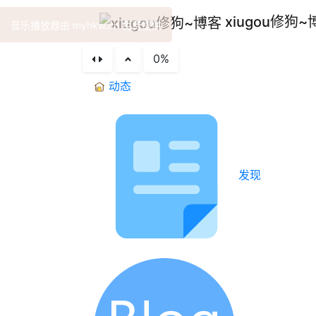
xiugou修狗~
音乐播放器由 myhkw.cn 免费提供
0%
动态
发现