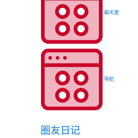
聊天室
导航
圈友日记